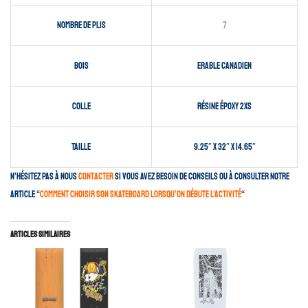
Nombre de plis
7
Bois
Erable canadien
Colle
Résine époxy 2XS
Taille
9.25″ x 32″ x 14.65″
N’hésitez pas à nous
contacter
si vous avez besoin de conseils ou à consulter notre
article “
comment choisir son skateboard lorsqu’on débute l’activité
“
Articles similaires