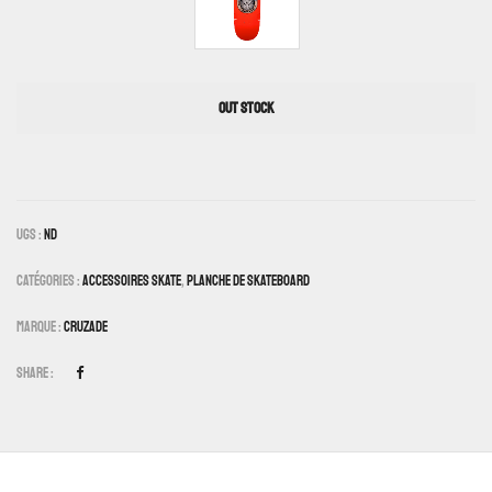
OUT STOCK
UGS :
ND
Catégories :
Accessoires Skate
,
Planche De Skateboard
Marque :
Cruzade
Share :