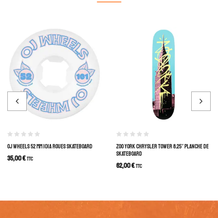
OJ WHEELS 52 MM 101A ROUES SKATEBOARD
ZOO YORK CHRYSLER TOWER 8.25″ PLANCHE DE
SKATEBOARD
35,00
€
TTC
62,00
€
TTC