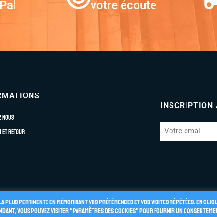
Pal
votre écoute
RMATIONS
INSCRIPTION
z nous
n et retour
la plus pertinente en mémorisant vos préférences et vos visites répétées. En cliq
pendant, vous pouvez visiter "Paramètres des cookies" pour fournir un consenteme
énérales de Vente
Politique de Confidentialité