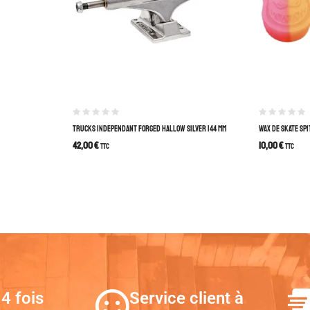
TRUCKS INDEPENDANT FORGED HALLOW SILVER 144 MM
WAX DE SKATE SPI
42,00
€
10,00
€
TTC
TTC
4 fois
Service client à