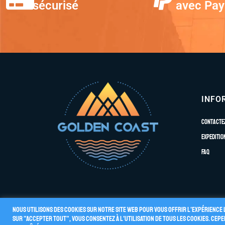
sécurisé
avec Pay
INFO
Contacte
Expeditio
FAQ
Nous utilisons des cookies sur notre site Web pour vous offrir l'expérience 
sur "Accepter tout", vous consentez à l'utilisation de TOUS les cookies. Ce
Conditions G
© 2026 GOLDEN COAST