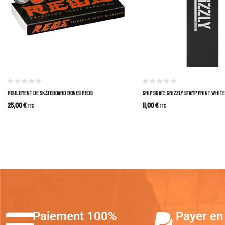
ROULEMENT DE SKATEBOARD BONES REDS
GRIP SKATE GRIZZLY STAMP PRINT WHITE
25,00
€
11,00
€
TTC
TTC
Paiement 100%
Payer en 