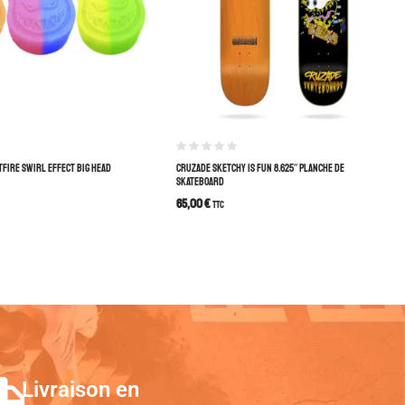
TFIRE SWIRL EFFECT BIG HEAD
CRUZADE SKETCHY IS FUN 8.625″ PLANCHE DE
SKATEBOARD
65,00
€
TTC
Livraison en