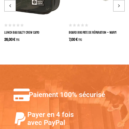
LUNCH BAG SALTY CREW CAMO
BOARD BOG PATE DE RÉPARATION – WARM
26,00
€
7,00
€
TTC
TTC
Paiement 100% sécurisé
Payer en 4 fois
avec PayPal