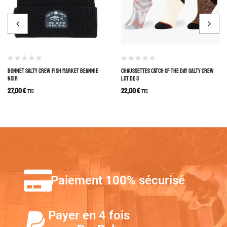
BONNET SALTY CREW FISH MARKET BEANNIE
CHAUSSETTES CATCH OF THE DAY SALTY CREW
NOIR
LOT DE 3
27,00
€
22,00
€
TTC
TTC
Paiement 100% sécurisé
Payer en 4 fois