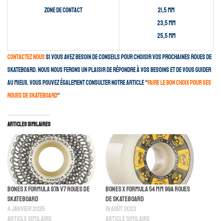
Zone de contact
21,5 mm
23,5 mm
25,5 mm
Contactez nous
si vous avez besoin de conseils pour choisir vos prochaines roues de
skateboard. Nous nous ferons un plaisir de répondre à vos besoins et de vous guider
au mieux. Vous pouvez également consulter notre article “
faire le bon choix pour ses
roues de skateboard
“
Articles similaires
Bones X Formula 97A V7 Roues De
Bones X Formula 54 mm 99A Roues
Skateboard
De Skateboard
4 janvier 2025
19 août 2023
Article similaire
Article similaire