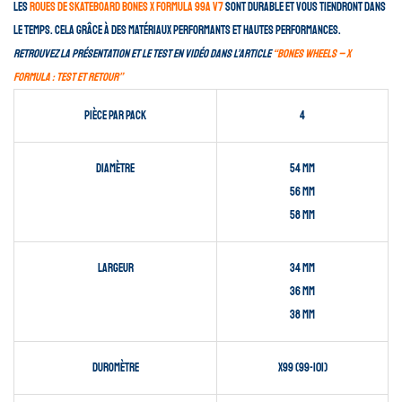
Les
roues de skateboard Bones X Formula 99A V7
sont durable et vous tiendront dans
le temps. Cela grâce à des matériaux performants et hautes performances.
Retrouvez la présentation et le test en vidéo dans l’article
“Bones Wheels – X
Formula : test et retour”
Pièce par pack
4
Diamètre
54 mm
56 mm
58 mm
Largeur
34 mm
36 mm
38 mm
Duromètre
x99 (99-101)