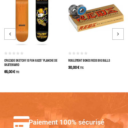
CRUZADE SKETCHY IS FUN 8.625″ PLANCHE DE
ROULEMENT BONES REDS BIG BALLS
SKATEBOARD
30,00
€
TTC
65,00
€
TTC
Paiement 100% sécurisé