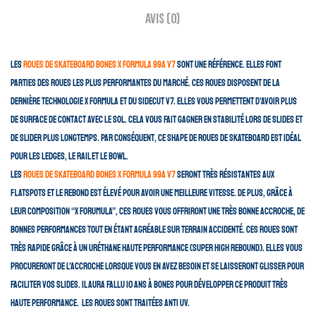
Avis (0)
Les
roues de skateboard Bones X Formula 99A V7
sont une référence. Elles font
parties des roues les plus performantes du marché. Ces roues disposent de la
dernière technologie X Formula et du sidecut V7. Elles vous permettent d’avoir plus
de surface de contact avec le sol. Cela vous fait gagner en stabilité lors de slides et
de slider plus longtemps. Par conséquent, ce shape de roues de skateboard est idéal
pour les ledges, le rail et le bowl.
Les
roues de skateboard Bones X Formula 99A V7
seront très résistantes aux
flatspots et le rebond est élevé pour avoir une meilleure vitesse. De plus, grâce à
leur composition “X Forumula”, ces roues vous offriront une très bonne accroche, de
bonnes performances tout en étant agréable sur terrain accidenté. Ces roues sont
très rapide grâce à un uréthane haute performance (super high rebound). Elles vous
procureront de l’accroche lorsque vous en avez besoin et se laisseront glisser pour
faciliter vos slides. Il aura fallu 10 ans à Bones pour développer ce produit très
haute performance. Les roues sont traitées anti UV.