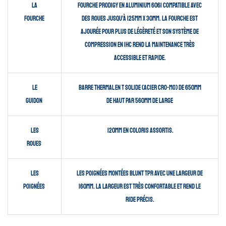
La
fourche Prodigy en aluminium 6061 compatible avec
Fourche
des roues jusqu’à 125mm x 30mm. La fourche est
ajourée pour plus de légèreté et son système de
compression en IHC rend la maintenance très
accessible et rapide.
Le
Barre thermal en T solide (acier cro-mo) de 650mm
guidon
de haut par 560mm de large
Les
120mm en coloris assortis.
roues
Les
Les poignées montées Blunt TPR avec une largeur de
poignées
160mm. La largeur est très confortable et rend le
ride précis.