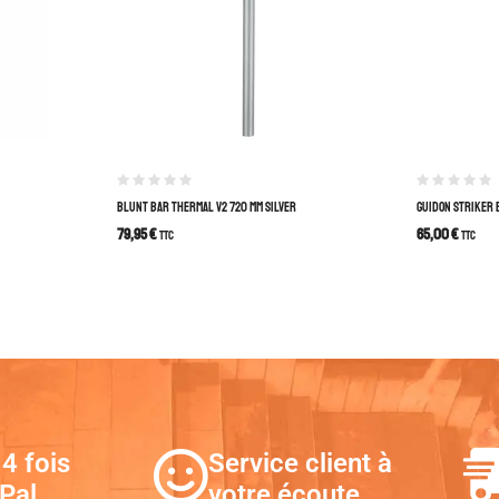
BLUNT BAR THERMAL V2 720 MM SILVER
GUIDON STRIKER 
79,95
€
65,00
€
TTC
TTC
4 fois
Service client à
Pal
votre écoute