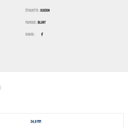
Étiquette :
Guidon
Marque :
Blunt
Share :
)
34,9 mm