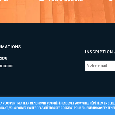
RMATIONS
INSCRIPTION
z nous
n et retour
la plus pertinente en mémorisant vos préférences et vos visites répétées. En cliq
pendant, vous pouvez visiter "Paramètres des cookies" pour fournir un consenteme
énérales de Vente
Politique de Confidentialité