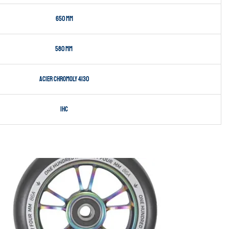
650 mm
580 mm
Acier Chromoly 4130
IHC