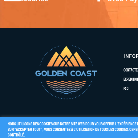
INFO
Contacte
Expeditio
FAQ
Nous utilisons des cookies sur notre site Web pour vous offrir l'expérience 
sur "Accepter tout", vous consentez à l'utilisation de TOUS les cookies. Ce
Conditions G
© 2026 GOLDEN COAST
contrôlé.