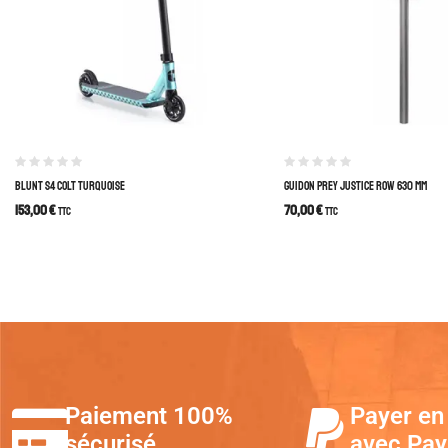
BLUNT S4 COLT TURQUOISE
GUIDON PREY JUSTICE ROW 630 MM
153,00
€
70,00
€
TTC
TTC
Paiement 100%
Payer en 
sécurisé
avec Pay