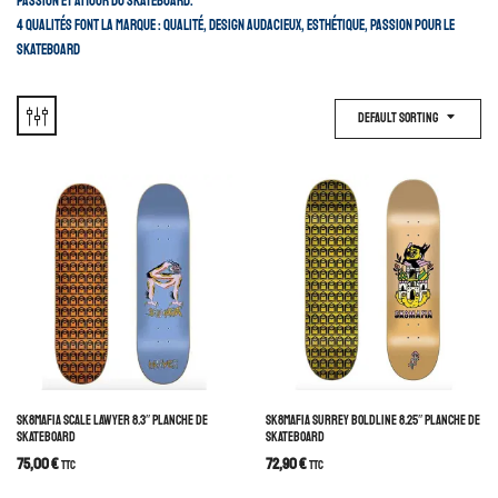
passion et amour du skateboard.
4 qualités font la marque : qualité, design audacieux, esthétique, passion pour le
skateboard
Default Sorting
SK8MAFIA SCALE LAWYER 8.3″ PLANCHE DE
SK8MAFIA SURREY BOLDLINE 8.25″ PLANCHE DE
SKATEBOARD
SKATEBOARD
75,00
€
72,90
€
TTC
TTC