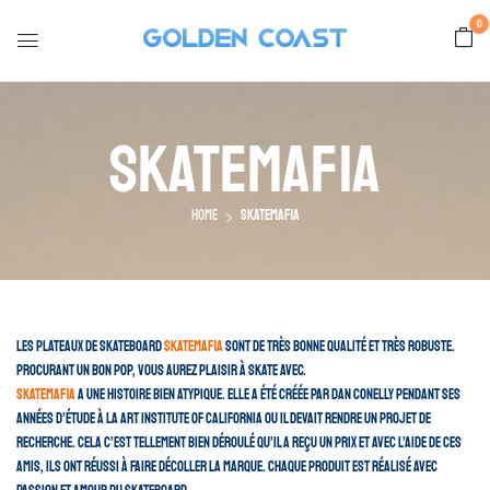
0
Skatemafia
Home
Skatemafia
Les plateaux de skateboard
Skatemafia
sont de très bonne qualité et très robuste.
Procurant un bon pop, vous aurez plaisir à skate avec.
Skatemafia
a une histoire bien atypique. Elle a été créée par Dan Conelly pendant ses
années d’étude à la Art Institute of California ou il devait rendre un projet de
recherche. Cela c’est tellement bien déroulé qu’il a reçu un prix et avec l’aide de ces
amis, ils ont réussi à faire décoller la marque. Chaque produit est réalisé avec