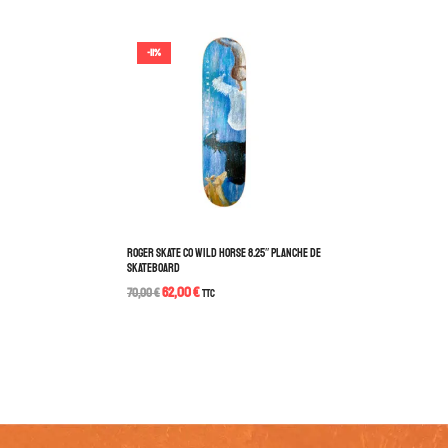
-11%
ROGER SKATE CO WILD HORSE 8.25″ PLANCHE DE
SKATEBOARD
62,00
€
70,00
€
TTC