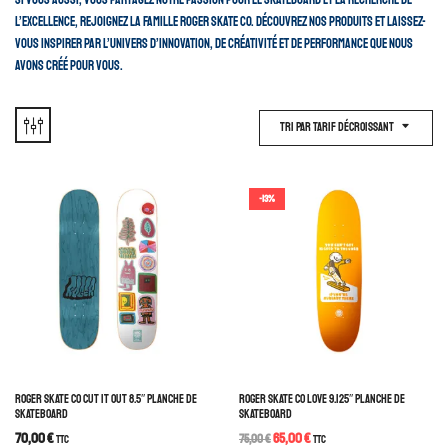
Si vous aussi, vous partagez notre passion pour le skateboard et la recherche de
l’excellence, rejoignez la famille Roger Skate Co. Découvrez nos produits et laissez-
vous inspirer par l’univers d’innovation, de créativité et de performance que nous
avons créé pour vous.
Tri Par Tarif Décroissant
-13%
ROGER SKATE CO CUT IT OUT 8.5″ PLANCHE DE
ROGER SKATE CO LOVE 9.125″ PLANCHE DE
SKATEBOARD
SKATEBOARD
70,00
€
65,00
€
TTC
75,00
€
TTC