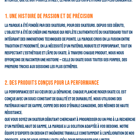
attentes, que ce soit pour le street, le park ou les compétitions les plus exigeantes.
1. Une histoire de passion et de précision
La marque a été fondée par des skateurs, pour des skateurs. Depuis ses débuts,
l’objectif a été de créer une marque qui reflète l’authenticité du skateboard tout en
intégrant des innovations techniques de pointe. La marque crois en la fusion entre
tradition et modernité, en la nécessité d’un matériel robuste et performant, tout en
respectant l’esthétique et l’âme du skate. À travers chaque produit, nous nous
efforçons de raconter une histoire – celle du skate sous toutes ses formes, des
premiers tricks aux sessions les plus extrêmes.
2. Des produits conçus pour la performance
La performance est au cœur de la démarche. Chaque planche Roger Skate Co. est
conçue avec un souci constant de qualité et de durabilité. Nous utilisons des
matériaux haut de gamme, comme des bois d’érable canadiens, des résines de haute
résistance.
Que vous soyez un skateur débutant cherchant à progresser ou un pro à la recherche
d’un matériel haut de gamme, la marque a la solution adaptée à vos besoins. Notre
équipe d’experts en design et ingénierie travaille constamment à l’amélioration de nos