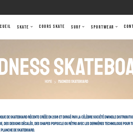
cueil
Cours Skate
Con
Skate
Surf
Sportwear
dness Skatebo
Home
Madness Skateboard
rque de skateboard récente créée en 2018 et dirigé par la célèbre société Dwindle Distributio
ue, des designs décalés, des shapes popsicle ou rétro avec les dernières technologie pour tu
de planche de skateboard.