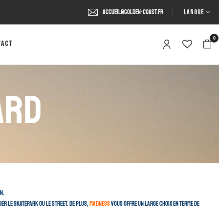
LANGUE
accueil@golden-coast.fr
0
tact
ard
n.
er le skatepark ou le street. De plus,
Madness
vous offre un large choix en terme de