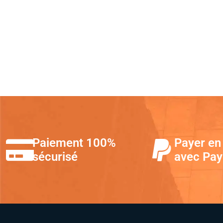
Paiement 100%
Payer en 
sécurisé
avec Pay