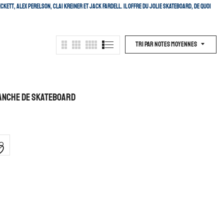
kett, Alex Perelson, Clai Kreiner et Jack Fardell. Il offre du jolie skateboard, de quoi
Tri Par Notes Moyennes
lanche De Skateboard