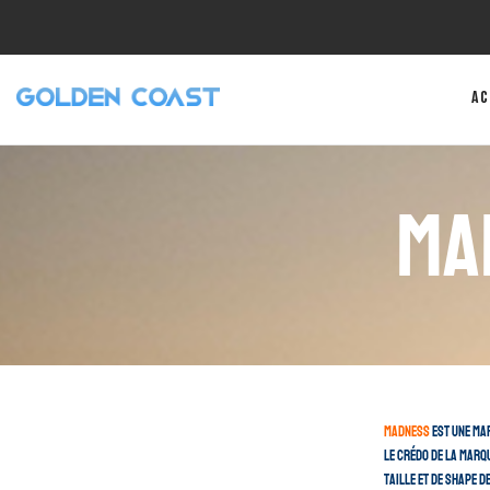
Ac
Ma
Madness
est une ma
Le crédo de la marq
taille et de shape 