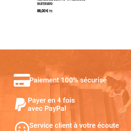
SKATEBOARD
68,00
€
TTC
Paiement 100% sécurisé
Payer en 4 fois
avec PayPal
Service client à votre écoute