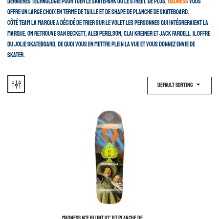
dernières technologie pour tuer le skatepark ou le street. De plus,
Madness
vous
offre un large choix en terme de taille et de shape de planche de skateboard.
Côté team la marque a décidé de trier sur le volet les personnes qui intégreraient la
marque. On retrouve San Beckett, Alex Perelson, Clai Kreiner et Jack Fardell. Il offre
du jolie skateboard, de quoi vous en mettre plein la vue et vous donnez envie de
skater.
Default Sorting
MADNESS ACE BLUNT 10″ R7 PLANCHE DE