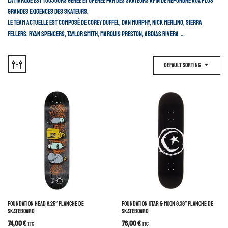
La marque est toujours gérée et opérée par des skateurs afin de répondre aux plus
grandes exigences des skateurs.
Le team actuelle est composé de Corey Duffel, Dan Murphy, Nick Merlino, Sierra
Fellers, Ryan Spencers, Taylor Smith, Marquis Preston, Abdias Rivera …
Default Sorting
FOUNDATION HEAD 8.25″ PLANCHE DE
FOUNDATION STAR & MOON 8.38″ PLANCHE DE
SKATEBOARD
SKATEBOARD
74,00
€
76,00
€
TTC
TTC