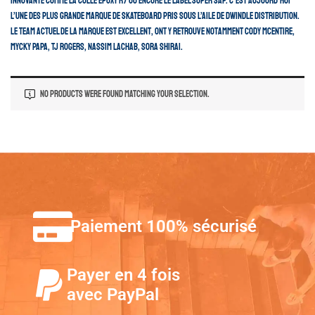
innovante comme la colle Epoxy R7 ou encore le label Super Sap.
C’est aujourd’hui
l’une des plus grande marque de skateboard pris sous l’aile de Dwindle Distribution.
Le team actuel de la marque est excellent, ont y retrouve notamment Cody Mcentire,
Mycky Papa, TJ Rogers, Nassim Lachab, Sora Shirai.
No Products Were Found Matching Your Selection.
Paiement 100% sécurisé
Payer en 4 fois
avec PayPal