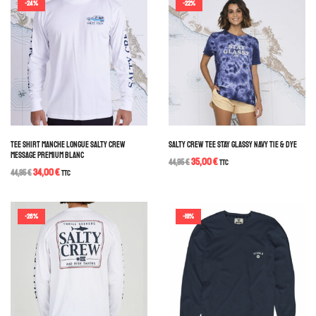
-24%
-22%
TEE SHIRT MANCHE LONGUE SALTY CREW
SALTY CREW TEE STAY GLASSY NAVY TIE & DYE
MESSAGE PREMIUM BLANC
35,00
€
44,95
€
TTC
34,00
€
44,95
€
TTC
-26%
-19%