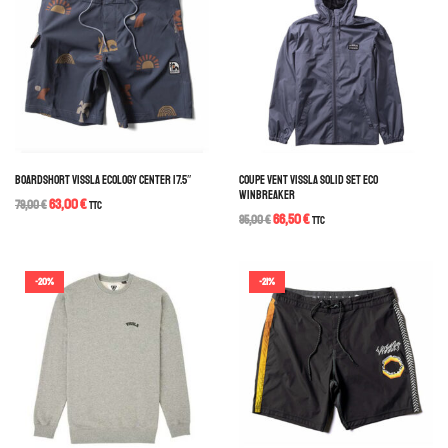
BOARDSHORT VISSLA ECOLOGY CENTER 17.5″
COUPE VENT VISSLA SOLID SET ECO
WINBREAKER
63,00
€
79,00
€
TTC
66,50
€
95,00
€
TTC
-20%
-21%