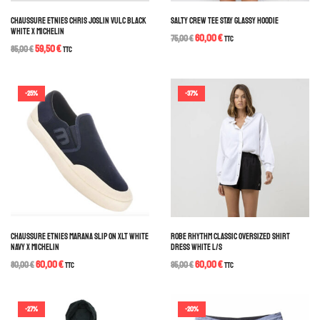
CHAUSSURE ETNIES CHRIS JOSLIN VULC BLACK
SALTY CREW TEE STAY GLASSY HOODIE
WHITE X MICHELIN
60,00
€
75,00
€
TTC
59,50
€
85,00
€
TTC
-25%
-37%
CHAUSSURE ETNIES MARANA SLIP ON XLT WHITE
ROBE RHYTHM CLASSIC OVERSIZED SHIRT
NAVY X MICHELIN
DRESS WHITE L/S
60,00
€
60,00
€
80,00
€
TTC
95,00
€
TTC
-27%
-20%