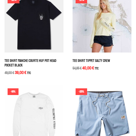
TEE SHIRT MANCHE COURTE HUF POT HEAD
TEE SHIRT TIPPET SALTY CREW
POCKET BLACK
40,00
€
54,95
€
TTC
39,00
€
49,00
€
TTC
-19%
-25%