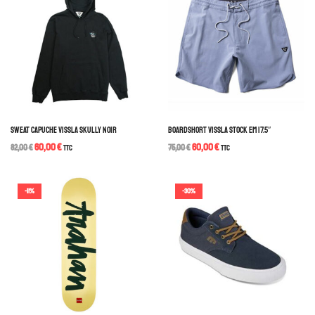
SWEAT CAPUCHE VISSLA SKULLY NOIR
BOARDSHORT VISSLA STOCK EM 17.5″
60,00
€
60,00
€
82,00
€
TTC
75,00
€
TTC
-11%
-30%