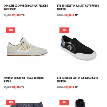
CHOCOLATE OG CHUNK TRAHAM 8.25″ PLANCHE
ETNIES SINGLETON VULC XLT NAVY BROWN X
SKATEBOARD
MICHELIN
62,00
€
63,00
€
70,00
€
TTC
90,00
€
TTC
-30%
-30%
ETNIES WINDROW WHITE GOLD AURÉLIEN
ETNIES MARANA SLIP ON XLT BLACK BLUE X
GIRAUD
MICHELIN
63,00
€
63,00
€
90,00
€
TTC
90,00
€
TTC
-20%
-30%