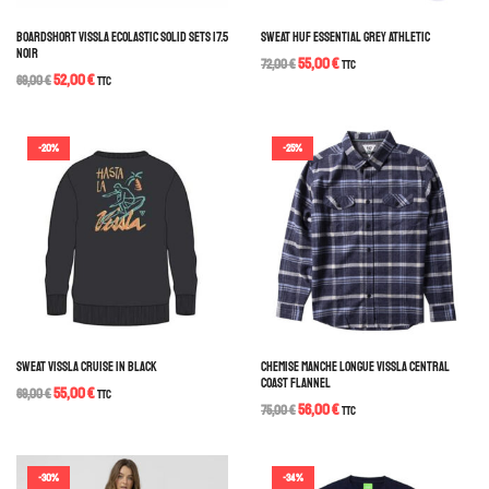
BOARDSHORT VISSLA ECOLASTIC SOLID SETS 17.5
SWEAT HUF ESSENTIAL GREY ATHLETIC
NOIR
55,00
€
72,00
€
TTC
52,00
€
69,00
€
TTC
-20%
-25%
SWEAT VISSLA CRUISE IN BLACK
CHEMISE MANCHE LONGUE VISSLA CENTRAL
COAST FLANNEL
55,00
€
69,00
€
TTC
56,00
€
75,00
€
TTC
-30%
-34%