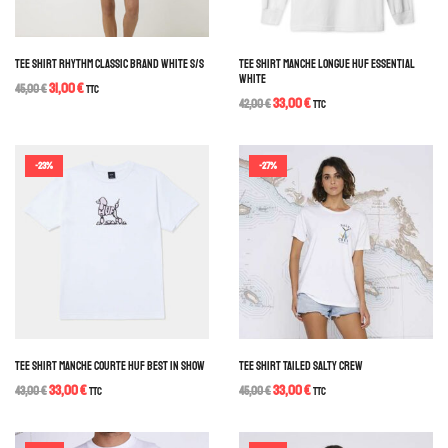
TEE SHIRT RHYTHM CLASSIC BRAND WHITE S/S
TEE SHIRT MANCHE LONGUE HUF ESSENTIAL
WHITE
31,00
€
45,00
€
TTC
33,00
€
42,00
€
TTC
-23%
-27%
TEE SHIRT MANCHE COURTE HUF BEST IN SHOW
TEE SHIRT TAILED SALTY CREW
33,00
€
33,00
€
43,00
€
TTC
45,00
€
TTC