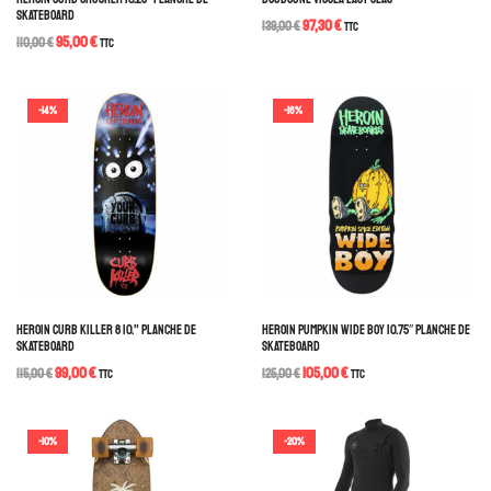
SKATEBOARD
97,30
€
139,00
€
TTC
95,00
€
110,00
€
TTC
-14%
-16%
HEROIN CURB KILLER 8 10.” PLANCHE DE
HEROIN PUMPKIN WIDE BOY 10.75″ PLANCHE DE
SKATEBOARD
SKATEBOARD
99,00
€
105,00
€
115,00
€
TTC
125,00
€
TTC
-10%
-20%