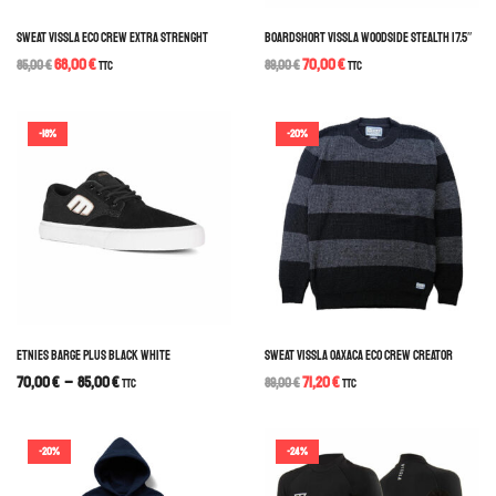
SWEAT VISSLA ECO CREW EXTRA STRENGHT
BOARDSHORT VISSLA WOODSIDE STEALTH 17.5″
68,00
€
70,00
€
85,00
€
TTC
89,00
€
TTC
-18%
-20%
ETNIES BARGE PLUS BLACK WHITE
SWEAT VISSLA OAXACA ECO CREW CREATOR
70,00
€
–
85,00
€
71,20
€
TTC
89,00
€
TTC
-20%
-24%