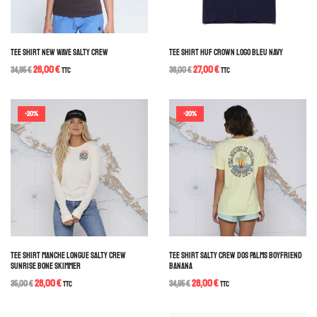
TEE SHIRT NEW WAVE SALTY CREW
TEE SHIRT HUF CROWN LOGO BLEU NAVY
26,00
€
27,00
€
34,95
€
TTC
36,00
€
TTC
-20%
-20%
TEE SHIRT MANCHE LONGUE SALTY CREW
TEE SHIRT SALTY CREW DOS PALMS BOYFRIEND
SUNRISE BONE SKIMMER
BANANA
28,00
€
28,00
€
35,00
€
TTC
34,95
€
TTC