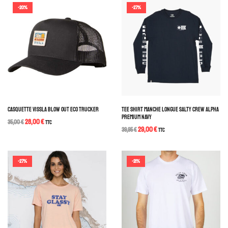
-20%
-27%
CASQUETTE VISSLA BLOW OUT ECO TRUCKER
TEE SHIRT MANCHE LONGUE SALTY CREW ALPHA
PREMIUM NAVY
28,00
€
35,00
€
TTC
29,00
€
39,95
€
TTC
-27%
-21%