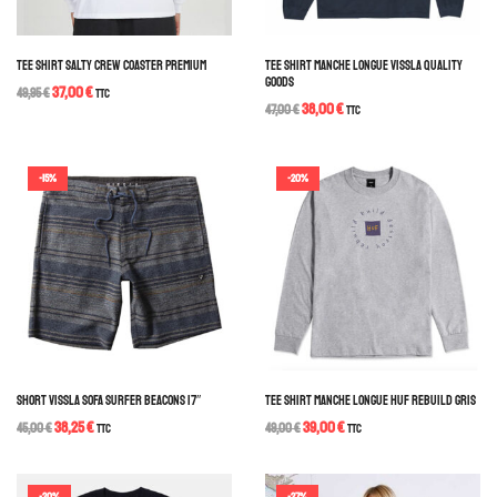
TEE SHIRT SALTY CREW COASTER PREMIUM
TEE SHIRT MANCHE LONGUE VISSLA QUALITY
GOODS
37,00
€
49,95
€
TTC
38,00
€
47,00
€
TTC
-15%
-20%
SHORT VISSLA SOFA SURFER BEACONS 17″
TEE SHIRT MANCHE LONGUE HUF REBUILD GRIS
38,25
€
39,00
€
45,00
€
TTC
49,00
€
TTC
-20%
-27%