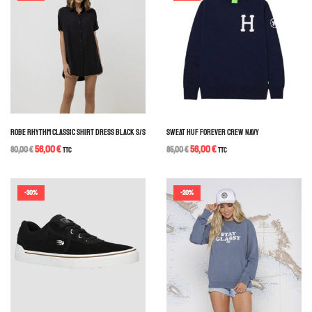
ROBE RHYTHM CLASSIC SHIRT DRESS BLACK S/S
SWEAT HUF FOREVER CREW NAVY
56,00
€
56,00
€
80,00
€
TTC
85,00
€
TTC
-30%
-20%