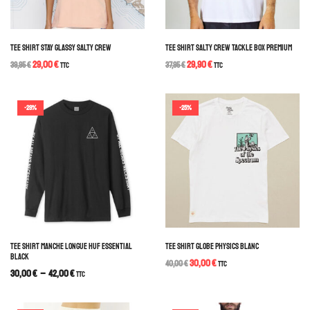
TEE SHIRT STAY GLASSY SALTY CREW
TEE SHIRT SALTY CREW TACKLE BOX PREMIUM
29,00
€
29,90
€
39,95
€
TTC
37,95
€
TTC
-29%
-25%
TEE SHIRT MANCHE LONGUE HUF ESSENTIAL
TEE SHIRT GLOBE PHYSICS BLANC
BLACK
30,00
€
40,00
€
TTC
30,00
€
–
42,00
€
TTC