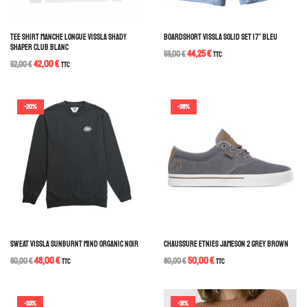
TEE SHIRT MANCHE LONGUE VISSLA SHADY
BOARDSHORT VISSLA SOLID SET 17″ BLEU
SHAPER CLUB BLANC
44,25
€
59,00
€
TTC
42,00
€
52,00
€
TTC
-20%
-38%
SWEAT VISSLA SUNBURNT MIND ORGANIC NOIR
CHAUSSURE ETNIES JAMESON 2 GREY BROWN
48,00
€
50,00
€
60,00
€
TTC
80,00
€
TTC
-33%
-31%