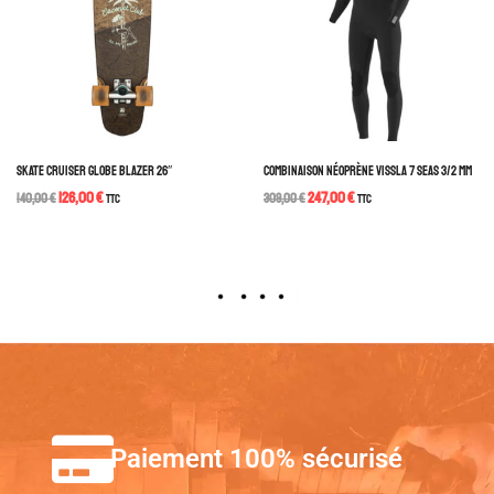
SKATE CRUISER GLOBE BLAZER 26″
COMBINAISON NÉOPRÈNE VISSLA 7 SEAS 3/2 MM
126,00
€
247,00
€
140,00
€
TTC
309,00
€
TTC
Paiement 100% sécurisé