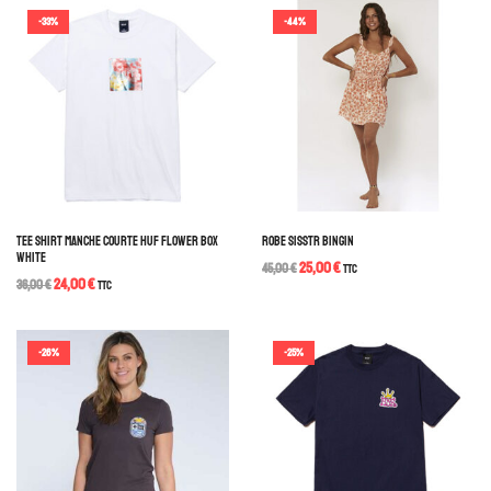
-33%
-44%
TEE SHIRT MANCHE COURTE HUF FLOWER BOX
ROBE SISSTR BINGIN
WHITE
25,00
€
45,00
€
TTC
24,00
€
36,00
€
TTC
-26%
-25%