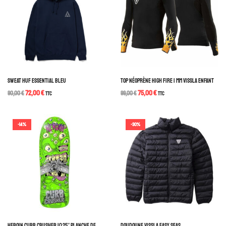
SWEAT HUF ESSENTIAL BLEU
TOP NÉOPRÈNE HIGH FIRE 1 MM VISSLA ENFANT
72,00
€
75,00
€
90,00
€
TTC
99,00
€
TTC
-14%
-30%
HEROIN CURB CRUSHER 10.25″ PLANCHE DE
DOUDOUNE VISSLA EASY SEAS