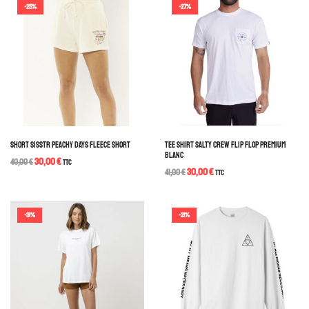
-25%
-27%
SHORT SISSTR PEACHY DAYS FLEECE SHORT
TEE SHIRT SALTY CREW FLIP FLOP PREMIUM
BLANC
30,00
€
40,00
€
TTC
30,00
€
41,00
€
TTC
-31%
-21%