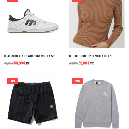
CHAUSSURE ETNIES WINDROW WHITE NAVY
TEE SHIRT RHYTHM CLASSIC KNIT L/S
50,00
€
52,00
€
75,00
€
TTC
75,00
€
TTC
-25%
-24%