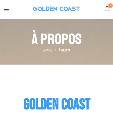
0
À Propos
Accueil
à propos
Golden Coast