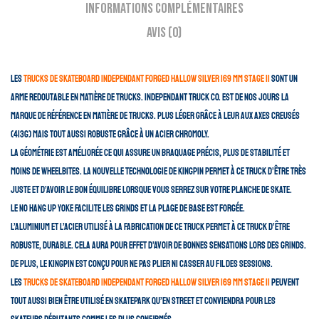
Informations complémentaires
Avis (0)
Les
trucks de skateboard Independant Forged Hallow Silver 169 mm Stage 11
sont un
arme redoutable en matière de trucks. Independant Truck Co. est de nos jours la
marque de référence en matière de trucks. Plus léger grâce à leur aux axes creusés
(413g) mais tout aussi robuste grâce à un acier chromoly.
La géométrie est améliorée ce qui assure un braquage précis, plus de stabilité et
moins de wheelbites. La nouvelle technologie de Kingpin permet à ce truck d’être très
juste et d’avoir le bon équilibre lorsque vous serrez sur votre planche de skate.
Le No Hang Up Yoke facilite les grinds et la plage de base est forgée.
L’aluminium et l’acier utilisé à la fabrication de ce truck permet à ce truck d’être
robuste, durable. Cela aura pour effet d’avoir de bonnes sensations lors des grinds.
De plus, le kingpin est conçu pour ne pas plier ni casser au fil des sessions.
Les
trucks de skateboard Independant Forged Hallow Silver 169 mm Stage 11
peuvent
tout aussi bien être utilisé en skatepark qu’en street et conviendra pour les