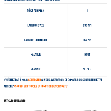
skateurs débutants comme les plus confirmés.
Pièce par pack
1
Largeur d’axe
233 mm
Largeur du hanger
167 mm
Hauteur
Haut
Planche
9 – 9.5
N’hésitez pas à nous
contacter
si vous avez besoin de conseils ou consulter notre
article “
choisir ses trucks en fonction de son skate
“
Articles similaires