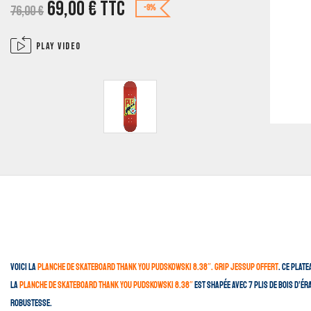
69,00
€
TTC
76,00
€
-9%
Play video
Voici la
planche de skateboard Thank You Pudskowski 8.38″. Grip Jessup offert
. Ce plat
La
planche de skateboard Thank You Pudskowski 8.38″
est shapée avec 7 plis de bois d’ér
robustesse.