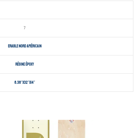
7
Erable nord américain
Résine époxy
8.38″X32″X14″