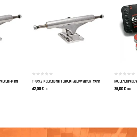
SILVER 144 MM
TRUCKS INDEPENDANT FORGED HALLOW SILVER 149 MM
ROULEMENTS DE S
42,00
€
25,00
€
TTC
TTC