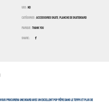
UGS :
ND
Catégories :
Accessoires Skate
,
Planche De Skateboard
Marque :
Thank You
Share :
)
lle vous procurera une board avec un excellent pop même dans le temps et plus de