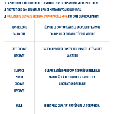
Ceramic” puisse mieux circuler rendant les performances encore meilleurs.
Le protections son amovibles afin de nettoyer vos roulements.
Le
roulements de skate Bronson G3 pro modèle Nora
est doté de 8 roulements.
Technologie
élimine le contact avec le bouclier et la cage
Balls-out
pour plus de durabilité et de vitesse
Deep Groove
Cage qui protège contre les impacts latéraux et
Raceway
la casse
Surface
surface améliorée pour assurée un meilleur
micro
spin grâce à des rainures. Facilite la
Groove
circulation de l’huile
Raceway
Huile
High Speed ceramic, protège de la corrosion,