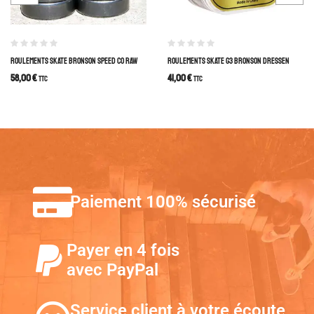
ROULEMENTS SKATE BRONSON SPEED CO RAW
ROULEMENTS SKATE G3 BRONSON DRESSEN
58,00
€
41,00
€
TTC
TTC
Paiement 100% sécurisé
Payer en 4 fois
avec PayPal
Service client à votre écoute