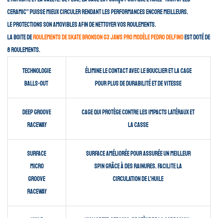
Ceramic” puisse mieux circuler rendant les performances encore meilleurs.
Le protections son amovibles afin de nettoyer vos roulements.
La boite de
roulements de skate Bronson G3 Jaws pro modèle Pedro Delfino
est doté de
8 roulements.
Technologie
élimine le contact avec le bouclier et la cage
Balls-out
pour plus de durabilité et de vitesse
Deep Groove
Cage qui protège contre les impacts latéraux et
Raceway
la casse
Surface
surface améliorée pour assurée un meilleur
micro
spin grâce à des rainures. Facilite la
Groove
circulation de l’huile
Raceway