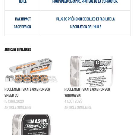
Huile
High Speed ceramic, protège de la corrosion,
Max impact
plus de précision de billes et facilite la
cage design
circulation de l’huile
Articles similaires
Roulement Skate G3 Bronson
Roulement Skate G3 Bronson
Speed Co
Winkowski
15 avril 2023
4 août 2023
Article similaire
Article similaire