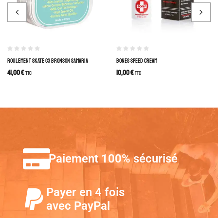
ROULEMENT SKATE G3 BRONSON SAMARIA
BONES SPEED CREAM
41,00
€
10,00
€
TTC
TTC
Paiement 100% sécurisé
Payer en 4 fois
avec PayPal