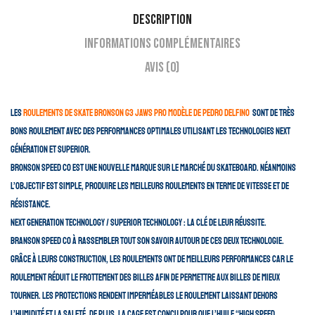
Description
Informations complémentaires
Avis (0)
Les
roulements de skate Bronson G3 Jaws pro modèle de Pedro Delfino
sont de très
bons roulement avec des performances optimales utilisant les technologies Next
Génération et Superior.
Bronson Speed Co est une nouvelle marque sur le marché du skateboard. Néanmoins
l’objectif est simple, produire les meilleurs roulements en terme de vitesse et de
résistance.
Next generation technology / superior technology : la clé de leur réussite.
Branson Speed Co à rassembler tout son savoir autour de ces deux technologie.
Grâce à leurs construction, les roulements ont de meilleurs performances car le
roulement réduit le frottement des billes afin de permettre aux billes de mieux
tourner. Les protections rendent imperméables le roulement laissant dehors
l’humidité et la saleté. De plus, la cage est conçu pour que l’huile “High Speed