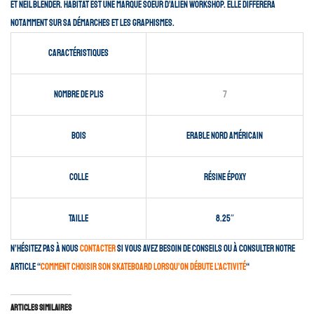
et Neil Blender. Habitat est une marque soeur d’Alien Workshop. Elle différera
notamment sur sa démarches et les graphismes.
Caractéristiques
Nombre de plis
7
Bois
Erable nord américain
Colle
Résine époxy
Taille
8.25″
N’hésitez pas à nous
contacter
si vous avez besoin de conseils ou à consulter notre
article “
comment choisir son skateboard lorsqu’on débute l’activité
“
Articles similaires