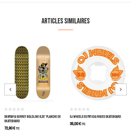
Articles similaires
SK8MAFIA SURREY BOLDLINE 8.25″ PLANCHE DE
OJ WHEELS 53 MM 101A ROUES SKATEBOARD
SKATEBOARD
35,00
€
TTC
72,90
€
TTC