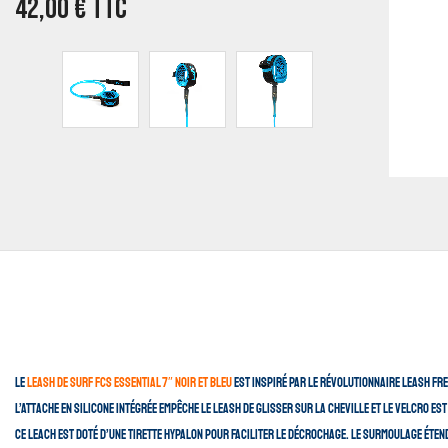
42,00
€
TTC
Le
leash de surf FCS Essential 7″ noir et bleu
est inspiré par le révolutionnaire leash Fr
L’Attache en silicone intégrée empêche le Leash de glisser sur la cheville et le velcro es
Ce leach est doté d’une tirette hypalon pour faciliter le décrochage. Le surmoulage éte