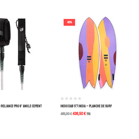
-10%
 RELIANCE PRO 9″ ANKLE CEMENT
INDIO DAB 5’7 INDIA – PLANCHE DE SURF
436,50
€
485,00
€
TTC