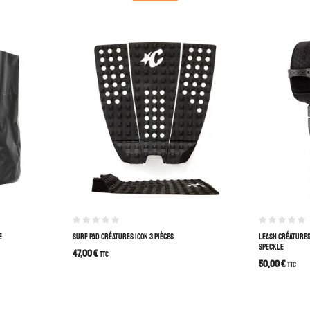
E
SURF PAD CRÉATURES ICON 3 PIÈCES
LEASH CRÉATURES
SPECKLE
47,00
€
TTC
50,00
€
TTC