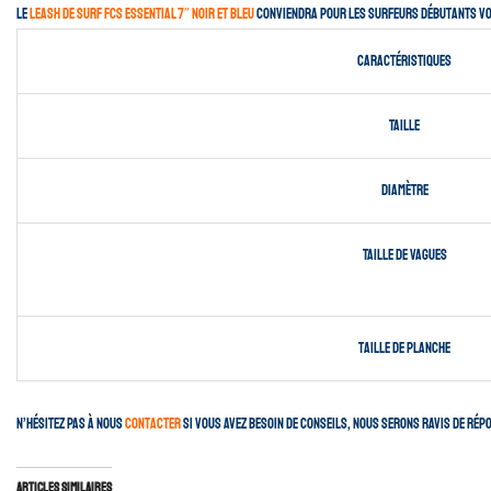
Le
leash de surf FCS Essential 7″ noir et bleu
conviendra pour les surfeurs débutants vou
Caractéristiques
Taille
Diamètre
Taille de vagues
taille de planche
N’hésitez pas à nous
contacter
si vous avez besoin de conseils, nous serons ravis de rép
Articles similaires