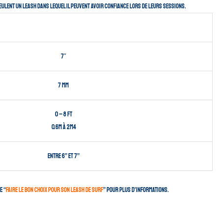
lent un leash dans lequel il peuvent avoir confiance lors de leurs sessions.
7″
7 mm
0 – 8 ft
0.6m à 2m4
entre 6” et 7”
e “
faire le bon choix pour son leash de surf
” pour plus d’informations.