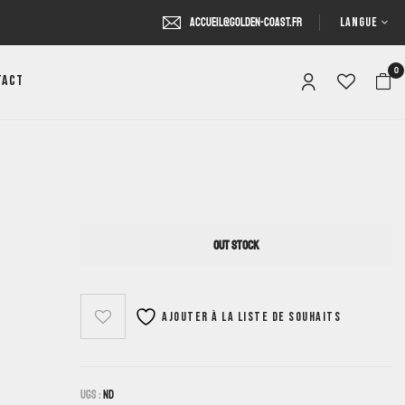
LANGUE
accueil@golden-coast.fr
0
tact
OUT STOCK
Ajouter à la liste de souhaits
UGS :
ND