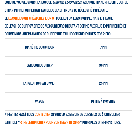
lors de vos sessions. La boucle
Surfire Leash Release
en uréthane présente sur le
strap permet un retrait facile du leash en cas de nécessité immédiate.
Le
leash de surf Créatures Icon 8″
Blue est un leash simple mais efficace.
Ce leash de surf s’adresse aux surfeurs débutant comme aux plus expérimentés et
conviendra aux planches de surf d’une taille compris entre 5 et 6 pieds.
Diamètre du cordon
7 mm
Largeur du strap
38 mm
Largeur du rail saver
25 mm
Vague
petite à moyenne
N’hésitez pas à nous
contacter
si vous avez besoin de conseils ou à consulter
l’article “
faire le bon choix pour son leash de surf
” pour plus d’informations.