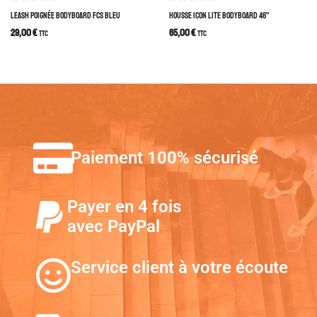
LEASH POIGNÉE BODYBOARD FCS BLEU
HOUSSE ICON LITE BODYBOARD 46”
29,00
€
65,00
€
TTC
TTC
Paiement 100% sécurisé
Payer en 4 fois
avec PayPal
Service client à votre écoute