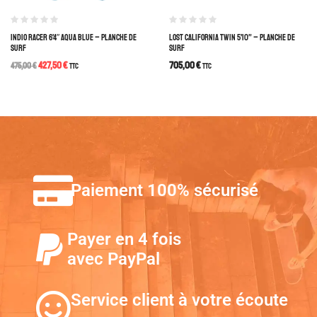
INDIO RACER 6’4″ AQUA BLUE – PLANCHE DE
LOST CALIFORNIA TWIN 5’10” – PLANCHE DE
SURF
SURF
427,50
€
705,00
€
475,00
€
TTC
TTC
Paiement 100% sécurisé
Payer en 4 fois
avec PayPal
Service client à votre écoute