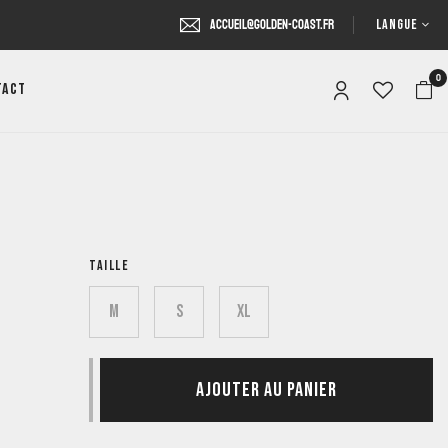
LANGUE
accueil@golden-coast.fr
0
tact
TAILLE
M
S
XL
AJOUTER AU PANIER