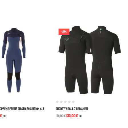
-25%
OPRÈNE FEMME SISSTR EVOLUTION 4/3
SHORTY VISSLA 7 SEAS 2 MM
€
133,00
€
TTC
178,00
€
TTC