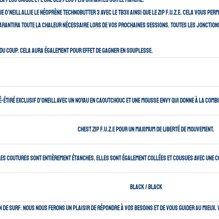
la plus unique et l’une des plus performantes sur le marché.
e O’neill allie le Néoprène Technobutter 3 avec le TB3X ainsi que le zip F.U.Z.E. Cela vous 
 garantira toute la chaleur nécessaire lors de vos prochaines sessions. Toutes les jonctio
au du coup. Cela aura également pour effet de gagner en souplesse.
tiré exclusif d’Oneill avec un noyau en caoutchouc et une mousse Envy qui donne à la combina
Chest Zip F.U.Z.E pour un maximum de liberté de mouvement.
Les coutures sont entièrement étanches. Elles sont également collées et cousues avec une 
Black / Black
 de surf. Nous nous ferons un plaisir de répondre à vos besoins et de vous guider au mieux.