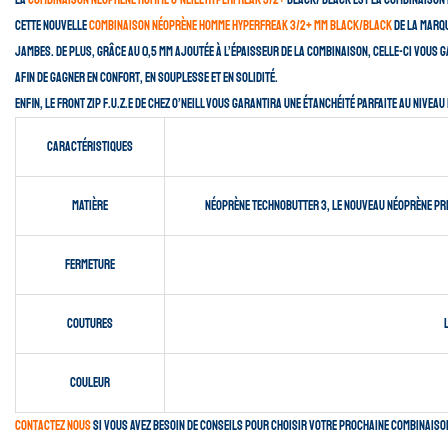
La
combinaison néoprène Homme O’neill Hyperfreak 3/2+
Black/ Black est la combinaison 
Cette nouvelle
combinaison néoprène homme Hyperfreak 3/2+ mm Black/Black
de la marqu
jambes. De plus, grâce au 0,5 mm ajoutée à l’épaisseur de la combinaison, celle-ci vous
afin de gagner en confort, en souplesse et en solidité.
Enfin, le Front Zip F.U.Z.E de chez O’neill vous garantira une étanchéité parfaite au nive
Caractéristiques
Matière
Néoprène Technobutter 3, le nouveau néoprène pré-é
Fermeture
Coutures
Couleur
Contactez nous
si vous avez besoin de conseils pour choisir votre prochaine combinaison