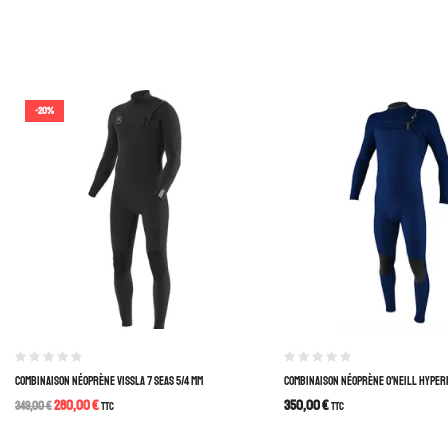
-20%
COMBINAISON NÉOPRÈNE VISSLA 7 SEAS 5/4 MM
COMBINAISON NÉOPRÈNE O’NEILL HYPER
280,00
€
350,00
€
349,00
€
TTC
TTC