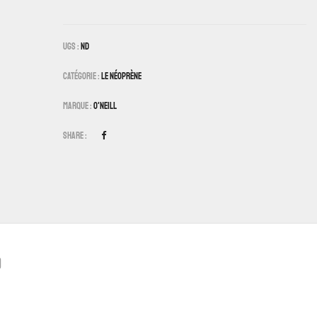
UGS :
ND
Catégorie :
Le Néoprène
Marque :
O'Neill
Share :
)