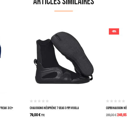
Articles similaires
-15%
FREAK 3/2+
CHAUSSONS NÉOPRÈNE 7 SEAS 3 MM VISSLA
COMBINAISSON NÉ
79,00
€
246,65
TTC
289,00
€