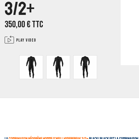
3/2+
350,00
€
TTC
Play video