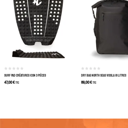
SURF PAD CRÉATURES ICON 3 PIÈCES
DRY BAG NORTH SEAS VISSLA 18 LITRES
47,00
€
89,00
€
TTC
TTC