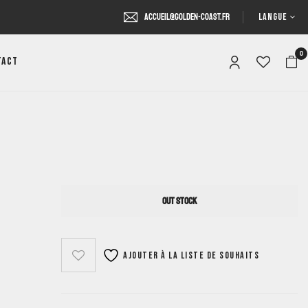
LANGUE
accueil@golden-coast.fr
0
tact
OUT STOCK
Ajouter à la liste de souhaits