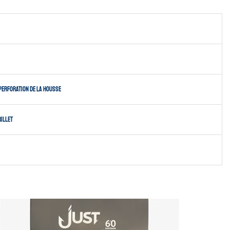
perforation de la housse
illet