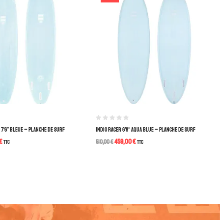
 7’6″ BLEUE – PLANCHE DE SURF
INDIO RACER 6’8″ AQUA BLUE – PLANCHE DE SURF
€
459,00
€
TTC
510,00
€
TTC