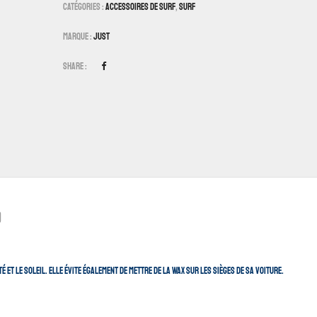
Catégories :
Accessoires De Surf
,
Surf
Marque :
Just
Share :
)
t le soleil. Elle évite également de mettre de la wax sur les sièges de sa voiture.