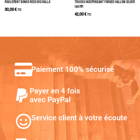
ROULEMENT BONES REDS BIG BALLS
TRUCKS INDEPENDANT FORGED HALLOW SILVER
144 MM
30,00
€
TTC
42,00
€
TTC
Paiement 100% sécurisé
Payer en 4 fois
avec PayPal
Service client à votre écoute