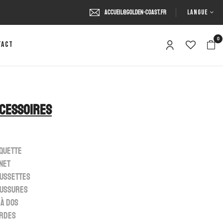
LANGUE
accueil@golden-coast.fr
0
tact
cessoires
quette
net
ussettes
ussures
 à dos
rdes