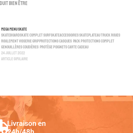
duit bien être
Mega Menu Skate
SkateboardSkate complet SurfskateAccessoires skatePlateau Truck Roues
Roulement Visserie GripProtections Casques Pack protections complet
Genouillères Coudières Protège poignets Carte Cadeau
24 juillet 2022
Article similaire
Livraison en
24h/48h