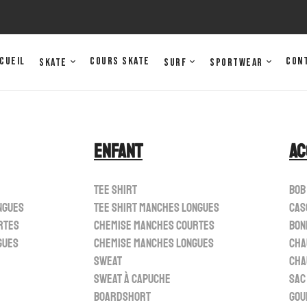
cueil
Cours Skate
Con
Skate
Surf
Sportwear
Enfant
Ac
Tee shirt
Bob
ngues
Tee shirt manches longues
Cas
rtes
Chemise manches courtes
Bon
gues
Chemise manches longues
Cha
Sweat
Cha
Sweat à capuche
Sac
Boardshort
Gou