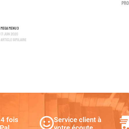
Pro
Mega Menu 3
17 juin 2020
Article similaire
4 fois
Service client à
Pal
votre écoute