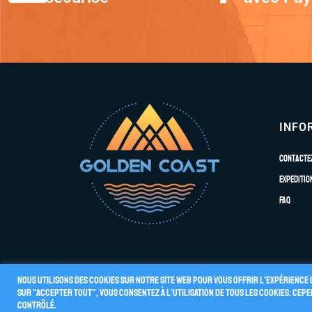
INFO
Contacte
Expeditio
FAQ
Nous utilisons des cookies sur notre site Web pour vous offrir l'expérience 
sur "Accepter tout", vous consentez à l'utilisation de TOUS les cookies. Ce
Conditions G
© 2026 GOLDEN COAST
contrôlé.