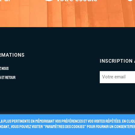
RMATIONS
INSCRIPTION
z nous
n et retour
la plus pertinente en mémorisant vos préférences et vos visites répétées. En cliq
pendant, vous pouvez visiter "Paramètres des cookies" pour fournir un consenteme
énérales de Vente
Politique de Confidentialité