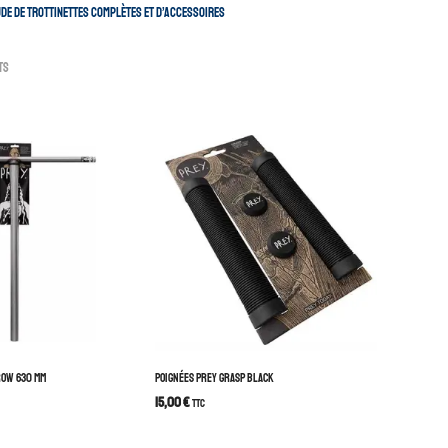
de de trottinettes complètes et d’accessoires
ts
ROW 630 MM
POIGNÉES PREY GRASP BLACK
15,00
€
TTC