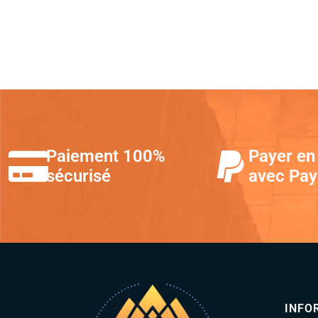
Paiement 100%
Payer en 
sécurisé
avec Pay
INFO