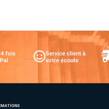
4 fois
Service client à
Pal
votre écoute
RMATIONS