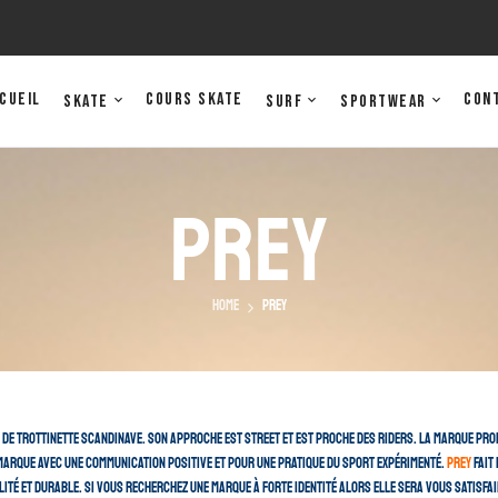
cueil
Cours Skate
Con
Skate
Surf
Sportwear
PREY
Home
PREY
 de trottinette scandinave. Son approche est street et est proche des riders. La marque prop
s marque avec une communication positive et pour une pratique du sport expérimenté.
Prey
fait
lité et durable. Si vous recherchez une marque à forte identité alors elle sera vous satisfai