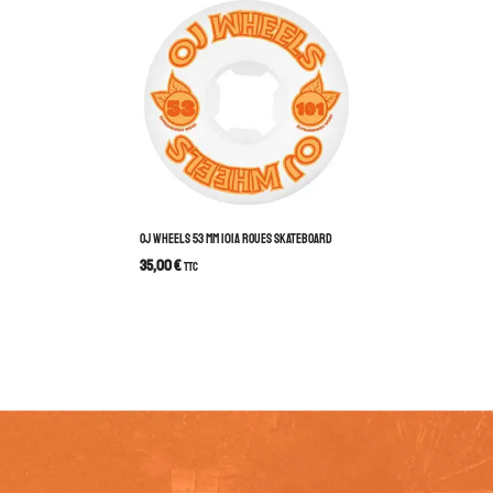
OJ WHEELS 53 MM 101A ROUES SKATEBOARD
35,00
€
TTC