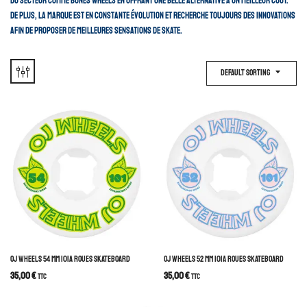
du secteur comme Bones Wheels en offrant une belle alternative à un meilleur cout.
De plus, la marque est en constante évolution et recherche toujours des innovations
afin de proposer de meilleures sensations de skate.
Default Sorting
OJ WHEELS 54 MM 101A ROUES SKATEBOARD
OJ WHEELS 52 MM 101A ROUES SKATEBOARD
35,00
€
35,00
€
TTC
TTC