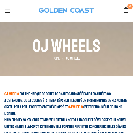
0
OJ Wheels
Home
OJ Wheels
OJ Wheels
est une marque de roues de skateboard créé dans les années 80.
A cet époque, ou la courbe était bien répandu, il équipé un grand nombre de planche de
skate. Peu à peu le street c’est développé et
Oj Wheels
s’est retrouvé un peu dans
l’ombre.
Mais en 2010, Santa Cruz et NHS veulent relancer la marque et développent un nouvel
uréthane anti flat-spot. Cette nouvelle formule permet de concurrencer les géants