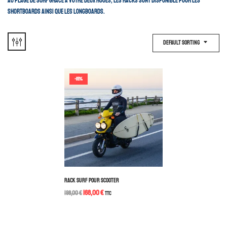
au plage de surf grâce à votre deux roues, les racks sont disponible pour les
shortboards ainsi que les longboards.
Default Sorting
-15%
RACK SURF POUR SCOOTER
168,00
€
198,00
€
TTC