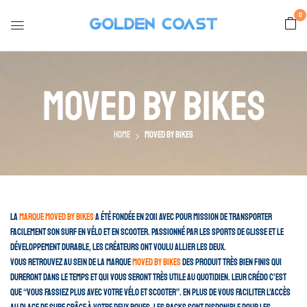
0
Moved By Bikes
Home
Moved By Bikes
La
marque Moved By Bikes
a été fondée en 2011 avec pour mission de transporter
facilement son surf en vélo et en scooter. Passionné par les sports de glisse et le
développement durable, les créateurs ont voulu allier les deux.
Vous retrouvez au sein de la marque
Moved By Bikes
des produit très bien finis qui
dureront dans le temps et qui vous seront très utile au quotidien. Leur crédo c’est
que “vous fassiez plus avec votre vélo et scooter”. En plus de vous faciliter l’accès