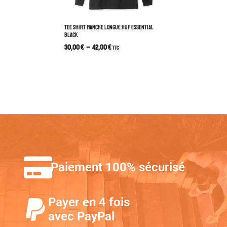
TEE SHIRT MANCHE LONGUE HUF ESSENTIAL
BLACK
30,00
€
–
42,00
€
TTC
Paiement 100% sécurisé
Payer en 4 fois
avec PayPal