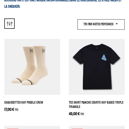
Aujourd’hui c’est une marque incontournable dans le skateboard, le Streetwear et
la sneaker.
Tri Par Notes Moyennes
CHAUSSETTES HUF POODLE CREW
TEE SHIRT MANCHE COURTE HUF BASED TRIPLE
TRIANGLE
17,00
€
TTC
43,00
€
TTC