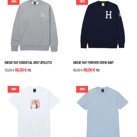
-24%
-34%
SWEAT HUF ESSENTIAL GREY ATHLETIC
SWEAT HUF FOREVER CREW NAVY
55,00
€
56,00
€
72,00
€
TTC
85,00
€
TTC
-33%
-36%