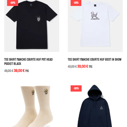
-20%
-23%
TEE SHIRT MANCHE COURTE HUF POT HEAD
TEE SHIRT MANCHE COURTE HUF BEST IN SHOW
POCKET BLACK
33,00
€
43,00
€
TTC
39,00
€
49,00
€
TTC
-20%