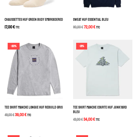
CHAUSSETTES HUF GREEN BUDY EMBROIDERED
SWEAT HUF ESSENTIAL BLEU
17,00
€
72,00
€
TTC
90,00
€
TTC
-20%
-21%
TEE SHIRT MANCHE LONGUE HUF REBUILD GRIS
TEE SHIRT MANCHE COURTE HUF JUNKYARD
BLEU
39,00
€
49,00
€
TTC
34,00
€
43,00
€
TTC