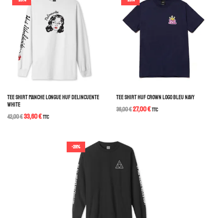
TEE SHIRT MANCHE LONGUE HUF DELINCUENTE
TEE SHIRT HUF CROWN LOGO BLEU NAVY
WHITE
27,00
€
36,00
€
TTC
33,60
€
42,00
€
TTC
-29%