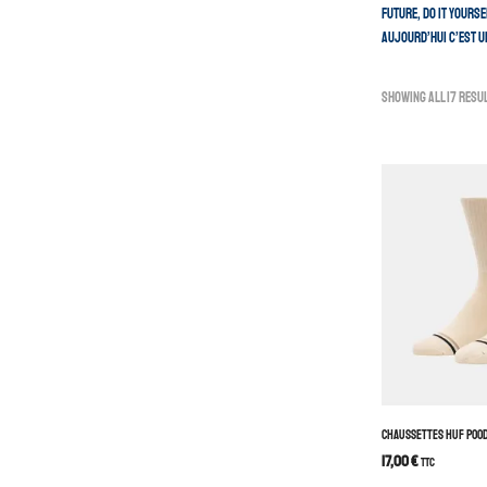
future, do it yoursel
Aujourd’hui c’est u
Showing all 17 resu
CHAUSSETTES HUF POO
17,00
€
TTC