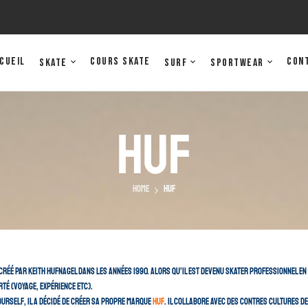
cueil
Cours Skate
Con
Skate
Surf
Sportwear
Huf
Home
Huf
créé par Keith Hufnagel dans les années 1990. Alors qu’il est devenu skater professionnel en 
rté (voyage, expérience etc).
Yourself, il a décidé de créer sa propre marque
HUF
. Il collabore avec des contres cultures d