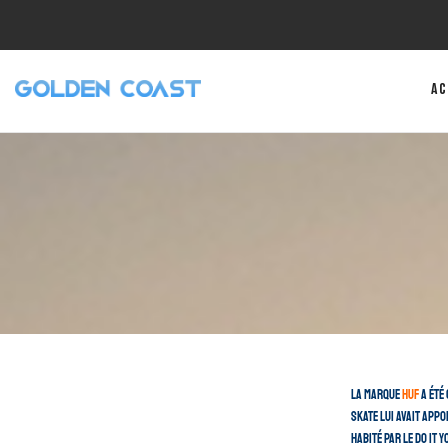
Ac
La marque
Huf
a été 
skate lui avait appo
Habité par le Do It 