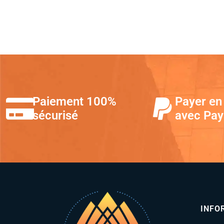
Paiement 100%
Payer en 
sécurisé
avec Pay
INFO