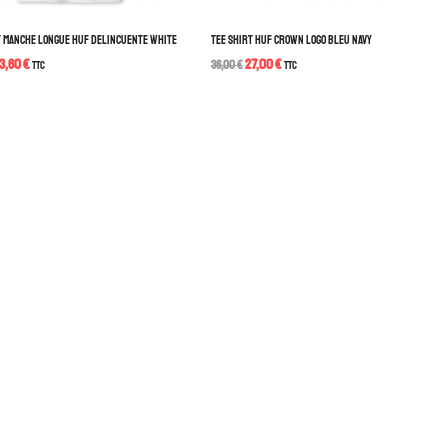
T MANCHE LONGUE HUF DELINCUENTE WHITE
TEE SHIRT HUF CROWN LOGO BLEU NAVY
3,60
€
27,00
€
TTC
36,00
€
TTC