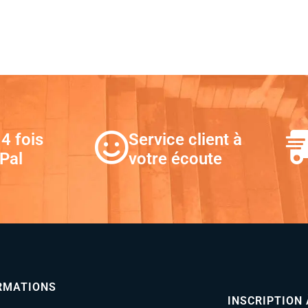
4 fois
Service client à
Pal
votre écoute
RMATIONS
INSCRIPTION