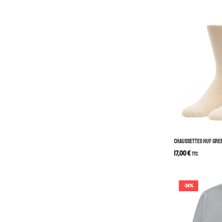
CHAUSSETTES HUF GRE
17,00
€
TTC
-24%