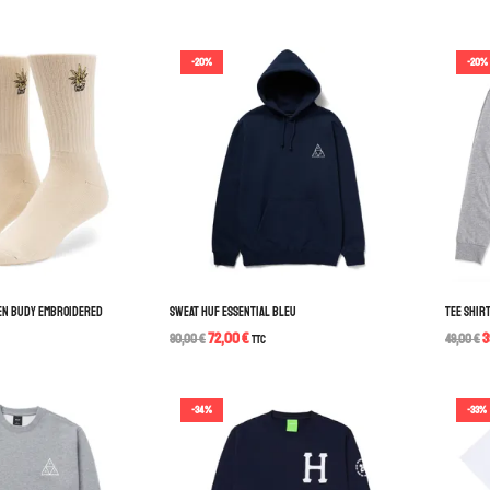
-20%
-20%
EN BUDY EMBROIDERED
SWEAT HUF ESSENTIAL BLEU
TEE SHIR
72,00
€
3
90,00
€
TTC
49,00
€
-34%
-33%