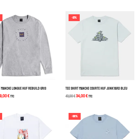
-21%
T MANCHE LONGUE HUF REBUILD GRIS
TEE SHIRT MANCHE COURTE HUF JUNKYARD BLEU
9,00
€
34,00
€
TTC
43,00
€
TTC
-36%