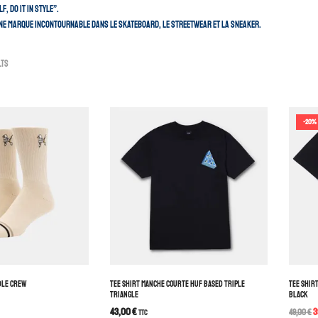
f, do it in style”.
ne marque incontournable dans le skateboard, le Streetwear et la sneaker.
lts
-20%
DLE CREW
TEE SHIRT MANCHE COURTE HUF BASED TRIPLE
TEE SHIR
TRIANGLE
BLACK
43,00
€
3
TTC
49,00
€