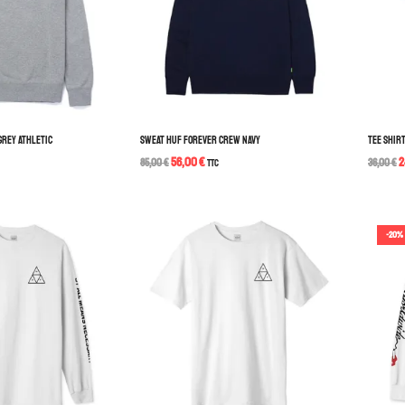
GREY ATHLETIC
SWEAT HUF FOREVER CREW NAVY
TEE SHIR
56,00
€
2
85,00
€
TTC
36,00
€
-20%