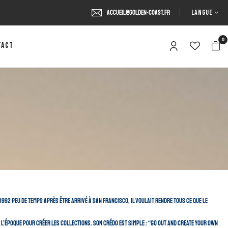
LANGUE
accueil@golden-coast.fr
0
tact
1992 peu de temps après être arrivé à San Francisco, il voulait rendre tous ce que le
e l’époque pour créer les collections. Son crédo est simple : “go out and create your own