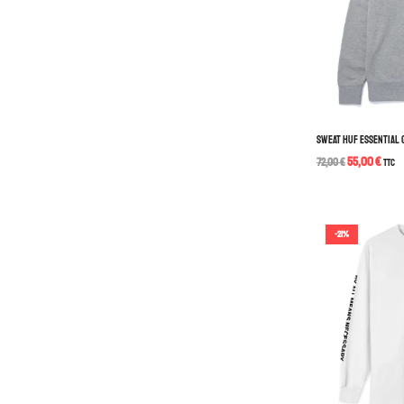
SWEAT HUF ESSENTIAL 
55,00
€
72,00
€
TTC
-21%