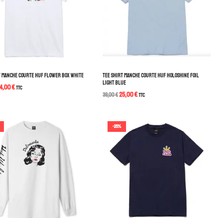
T MANCHE COURTE HUF FLOWER BOX WHITE
TEE SHIRT MANCHE COURTE HUF HOLOSHINE FOIL
LIGHT BLUE
4,00
€
TTC
25,00
€
39,00
€
TTC
-25%