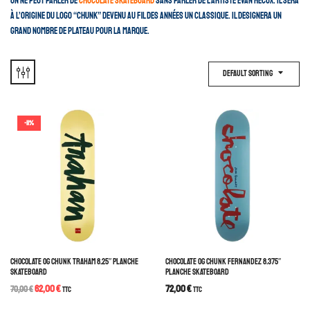
On ne peut parler de
Chocolate skateboard
sans parler de l’artiste Evan Hecox. Il sera
à l’origine du Logo “Chunk” devenu au fil des années un classique. Il designera un
grand nombre de plateau pour la marque.
Default Sorting
-11%
CHOCOLATE OG CHUNK TRAHAM 8.25″ PLANCHE
CHOCOLATE OG CHUNK FERNANDEZ 8.375″
SKATEBOARD
PLANCHE SKATEBOARD
62,00
€
72,00
€
70,00
€
TTC
TTC