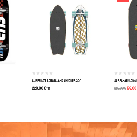
SURFSKATE LONG ISLAND CHECKER 30″
SURFSKATE LONG 
220,00
€
199,00
TTC
220,00
€