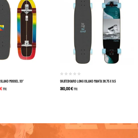
ISLAND MOSSEL 33″
SKATEBOARD LONG ISLAND MANTA 38.75 X 9.5
€
310,00
€
TTC
TTC