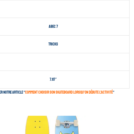
Abec 7
Tricks
7.87″
er notre article “
comment choisir son skateboard lorsqu’on débute l’activité
“