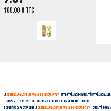
100,00
€
TTC
Le
Skateboard Complet Tricks BB Kickflip 7.87″
est de très bonne qualité et très robuste
Le grip en liège permet une excellente accroche et un skate très ludique.
4 qualités caractérisent le
Skateboard Complet Tricks BB Kickflip 7.87″
: qualité, desig