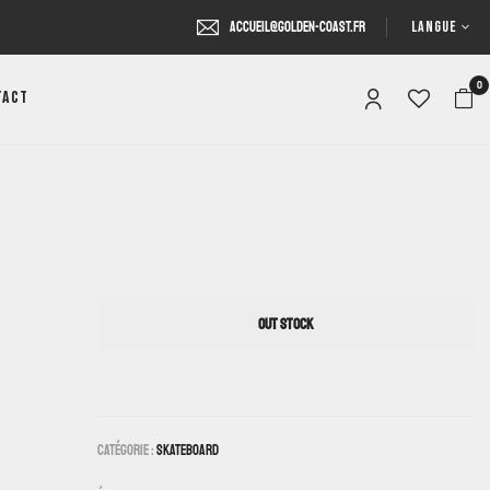
LANGUE
accueil@golden-coast.fr
0
tact
OUT STOCK
Catégorie :
Skateboard