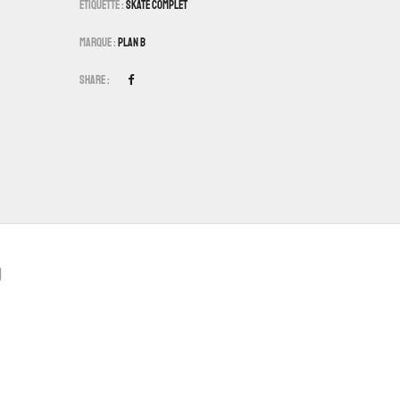
Étiquette :
Skate Complet
Marque :
Plan B
Share :
)