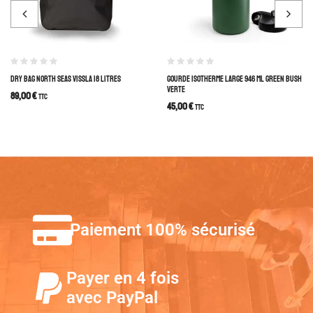
DRY BAG NORTH SEAS VISSLA 18 LITRES
GOURDE ISOTHERME LARGE 946 ML GREEN BUSH
VERTE
89,00
€
TTC
45,00
€
TTC
Paiement 100% sécurisé
Payer en 4 fois
avec PayPal