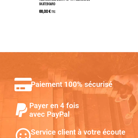
SKATEBOARD
68,00
€
TTC
Paiement 100% sécurisé
Payer en 4 fois
avec PayPal
Service client à votre écoute