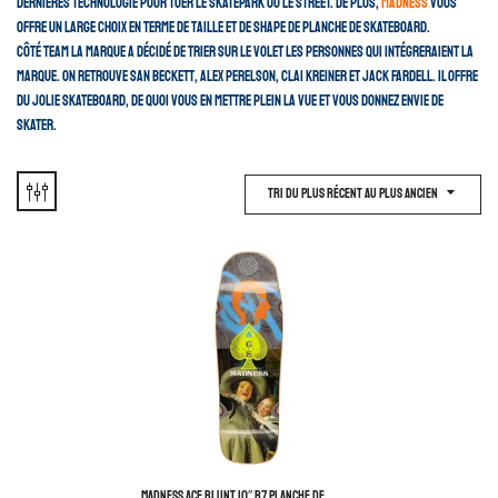
dernières technologie pour tuer le skatepark ou le street. De plus,
Madness
vous
offre un large choix en terme de taille et de shape de planche de skateboard.
Côté team la marque a décidé de trier sur le volet les personnes qui intégreraient la
marque. On retrouve San Beckett, Alex Perelson, Clai Kreiner et Jack Fardell. Il offre
du jolie skateboard, de quoi vous en mettre plein la vue et vous donnez envie de
skater.
Tri Du Plus Récent Au Plus Ancien
MADNESS ACE BLUNT 10″ R7 PLANCHE DE